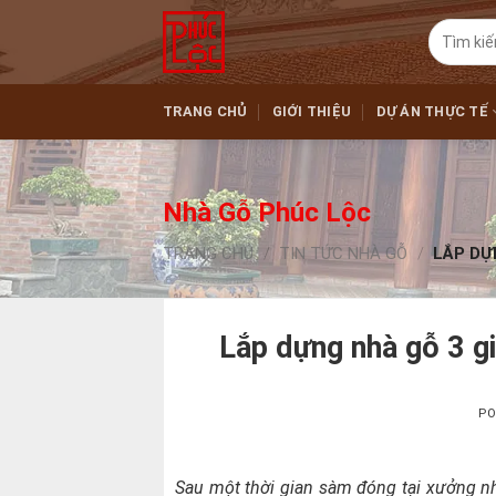
Skip
Tìm
to
kiếm:
content
TRANG CHỦ
GIỚI THIỆU
DỰ ÁN THỰC TẾ
Nhà Gỗ Phúc Lộc
TRANG CHỦ
/
TIN TỨC NHÀ GỖ
/
LẮP DỰN
Lắp dựng nhà gỗ 3 g
PO
Sau một thời gian sàm đóng tại xưởng n