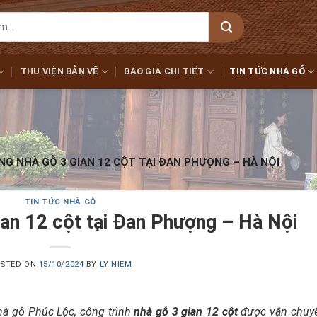
THƯ VIỆN BẢN VẼ
BÁO GIÁ CHI TIẾT
TIN TỨC NHÀ GỖ
G NHÀ GỖ 3 GIAN 12 CỘT TẠI ĐAN PHƯỢNG – HÀ NỘI
TIN TỨC NHÀ GỖ
ian 12 cột tại Đan Phượng – Hà Nội
STED ON
15/10/2024
BY
LY NIEM
hà gỗ Phúc Lộc, công trình
nhà gỗ 3 gian 12 cột
được vận chuy