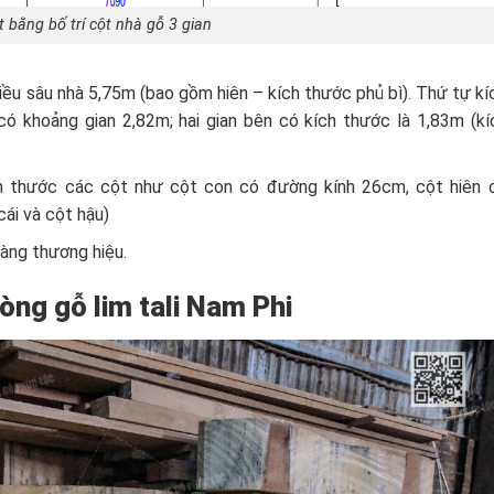
 bằng bố trí cột nhà gỗ 3 gian
hiều sâu nhà 5,75m (bao gồm hiên – kích thước phủ bì). Thứ tự kí
có khoảng gian 2,82m; hai gian bên có kích thước là 1,83m (kí
ch thước các cột như cột con có đường kính 26cm, cột hiên 
ái và cột hậu)
hàng thương hiệu.
òng gỗ lim tali Nam Phi