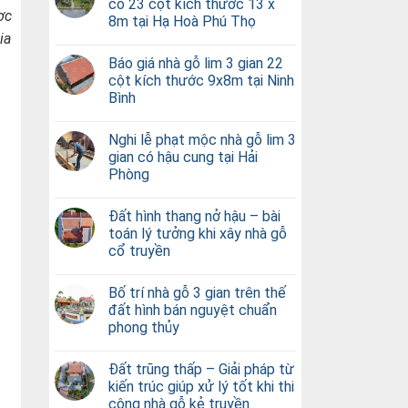
có 23 cột kích thước 13 x
ợc
8m tại Hạ Hoà Phú Thọ
ia
Báo giá nhà gỗ lim 3 gian 22
cột kích thước 9x8m tại Ninh
Bình
Nghi lễ phạt mộc nhà gỗ lim 3
gian có hậu cung tại Hải
Phòng
Đất hình thang nở hậu – bài
toán lý tưởng khi xây nhà gỗ
cổ truyền
Bố trí nhà gỗ 3 gian trên thế
đất hình bán nguyệt chuẩn
phong thủy
Đất trũng thấp – Giải pháp từ
kiến trúc giúp xử lý tốt khi thi
công nhà gỗ kẻ truyền