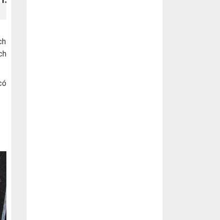
ch
ch
có