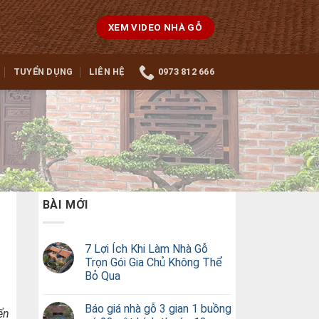
XEM VIDEO NHÀ GỖ
TUYỂN DỤNG
LIÊN HỆ
0973 812 666
BÀI MỚI
7 Lợi Ích Khi Làm Nhà Gỗ
Trọn Gói Gia Chủ Không Thể
Bỏ Qua
Báo giá nhà gỗ 3 gian 1 buồng
ển