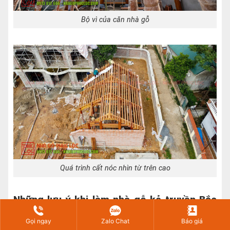
Bộ vì của căn nhà gỗ
Quá trình cất nóc nhìn từ trên cao
Những lưu ý khi làm nhà gỗ kẻ truyền Bắc
Bộ
Gọi ngay
Zalo Chat
Báo giá
Gia chủ ai cũng mong muốn có căn nhà gỗ kẻ truyền Bắc