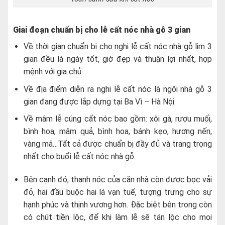
Giai đoạn chuẩn bị cho lễ cất nóc nhà gỗ 3 gian
Về thời gian chuẩn bị cho nghi lễ cất nóc nhà gỗ lim 3
gian đều là ngày tốt, giờ đẹp và thuận lợi nhất, hợp
mệnh với gia chủ.
Về địa điểm diễn ra nghi lễ cất nóc là ngôi nhà gỗ 3
gian đang được lắp dựng tại Ba Vì – Hà Nội.
Về mâm lễ cúng cất nóc bao gồm: xôi gà, rượu muối,
bình hoa, mâm quả, bình hoa, bánh kẹo, hương nến,
vàng mã…Tất cả được chuẩn bị đầy đủ và trang trọng
nhất cho buổi lễ cất nóc nhà gỗ.
Bên cạnh đó, thanh nóc của căn nhà còn được bọc vải
đỏ, hai đầu buộc hai lá vạn tuế, tượng trưng cho sự
hạnh phúc và thịnh vương hơn. Đặc biệt bên trong còn
có chút tiền lộc, để khi làm lễ sẽ tán lộc cho mọi