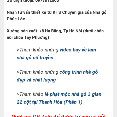
Số điện thoại: 0973812666
Nhận tư vấn thiết kế từ KTS Chuyên gia của Nhà gỗ
Phúc Lộc
Xưởng sản xuất: xã Hạ Bằng, Tp Hà Nội (dưới chân
núi chùa Tây Phương)
>Tham khảo những
video hay về làm
nhà gỗ cổ truyền
>Tham khảo những
công trình nhà gỗ
đẹp và chất lượng
>Tham khảo
lễ phạt mộc nhà gỗ 3 gian
22 cột tại Thanh Hóa (Phần 1)
Quét mã QR Zalo để được tư vấn và gửi