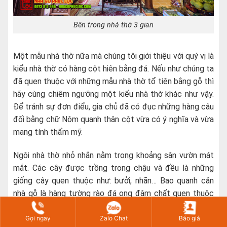
Bên trong nhà thờ 3 gian
Một mẫu nhà thờ nữa mà chúng tôi giới thiệu với quý vị là
kiểu nhà thờ có hàng cột hiên bằng đá. Nếu như chúng ta
đã quen thuộc với những mẫu nhà thờ tổ tiên bằng gỗ thì
hãy cùng chiêm ngưỡng một kiểu nhà thờ khác như vậy.
Để tránh sự đơn điểu, gia chủ đã có đục những hàng câu
đối bằng chữ Nôm quanh thân cột vừa có ý nghĩa và vừa
mang tính thẩm mỹ.
Ngôi nhà thờ nhỏ nhắn nằm trong khoảng sân vườn mát
mắt. Các cây được trồng trong chậu và đều là những
giống cây quen thuộc như: bưởi, nhãn… Bao quanh căn
nhà gỗ là hàng tường rào đá ong đậm chất quen thuộc
và dân dã. Tường rào đá ong còn khiến cho không gian
của căn nhà cổ trở nên nổi bật trong khu vực.
Gọi ngay
Zalo Chat
Báo giá