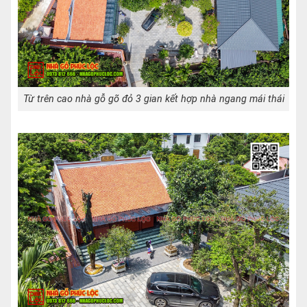
Từ trên cao nhà gỗ gõ đỏ 3 gian kết hợp nhà ngang mái thái