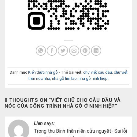
Danh mục
Kiến thức nhà gỗ
- Thẻ bài viết:
chữ viết câu đầu
,
chữ viết
trên nóc nhà
,
nhà gỗ lim lào
,
nhà gỗ ninh hiệp
.
8 THOUGHTS ON “
VIẾT CHỮ CHO CÂU ĐẦU VÀ
NÓC CỦA CÔNG TRÌNH NHÀ GỖ Ở NINH HIỆP
”
Lien
says:
Trọng thu Bính thân niên cửu nguyệt- Sai lỗi