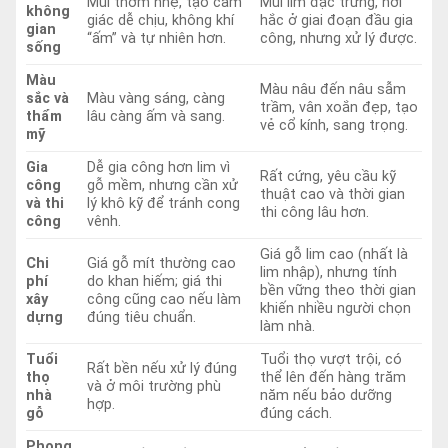
Mùi thơm nhẹ, tạo cảm
Mùi lim đặc trưng, hơi
không
giác dễ chịu, không khí
hắc ở giai đoạn đầu gia
gian
“ấm” và tự nhiên hơn.
công, nhưng xử lý được.
sống
Màu
Màu nâu đến nâu sẫm
sắc và
Màu vàng sáng, càng
trầm, vân xoắn đẹp, tạo
thẩm
lâu càng ấm và sang.
vẻ cổ kính, sang trọng.
mỹ
Gia
Dễ gia công hơn lim vì
Rất cứng, yêu cầu kỹ
công
gỗ mềm, nhưng cần xử
thuật cao và thời gian
và thi
lý khô kỹ để tránh cong
thi công lâu hơn.
công
vênh.
Giá gỗ lim cao (nhất là
Chi
Giá gỗ mít thường cao
lim nhập), nhưng tính
phí
do khan hiếm; giá thi
bền vững theo thời gian
xây
công cũng cao nếu làm
khiến nhiều người chọn
dựng
đúng tiêu chuẩn.
làm nhà.
Tuổi
Tuổi thọ vượt trội, có
Rất bền nếu xử lý đúng
thọ
thể lên đến hàng trăm
và ở môi trường phù
nhà
năm nếu bảo dưỡng
hợp.
gỗ
đúng cách.
Phong