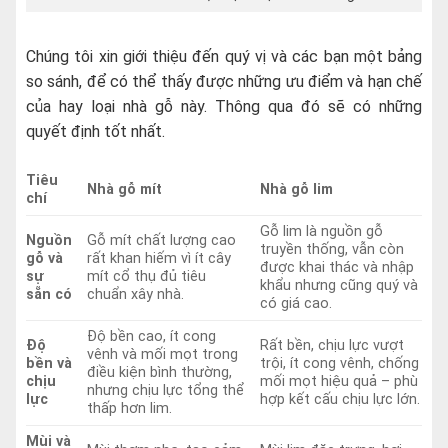
Chúng tôi xin giới thiệu đến quý vị và các bạn một bảng
so sánh, để có thể thấy được những ưu điểm và hạn chế
của hay loại nhà gỗ này. Thông qua đó sẽ có những
quyết định tốt nhất.
Tiêu
Nhà gỗ mít
Nhà gỗ lim
chí
Gỗ lim là nguồn gỗ
Nguồn
Gỗ mít chất lượng cao
truyền thống, vẫn còn
gỗ và
rất khan hiếm vì ít cây
được khai thác và nhập
sự
mít cổ thụ đủ tiêu
khẩu nhưng cũng quý và
sẵn có
chuẩn xây nhà.
có giá cao.
Độ bền cao, ít cong
Độ
Rất bền, chịu lực vượt
vênh và mối mọt trong
bền và
trội, ít cong vênh, chống
điều kiện bình thường,
chịu
mối mọt hiệu quả – phù
nhưng chịu lực tổng thể
lực
hợp kết cấu chịu lực lớn.
thấp hơn lim.
Mùi và