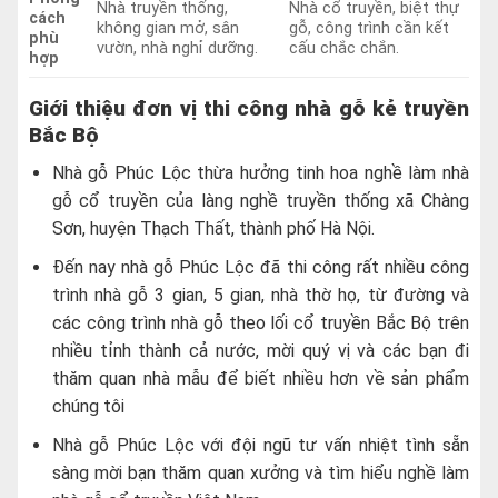
Nhà truyền thống,
Nhà cổ truyền, biệt thự
cách
không gian mở, sân
gỗ, công trình cần kết
phù
vườn, nhà nghỉ dưỡng.
cấu chắc chắn.
hợp
Giới thiệu đơn vị thi công nhà gỗ kẻ truyền
Bắc Bộ
Nhà gỗ Phúc Lộc thừa hưởng tinh hoa nghề làm nhà
gỗ cổ truyền của làng nghề truyền thống xã Chàng
Sơn, huyện Thạch Thất, thành phố Hà Nội.
Đến nay nhà gỗ Phúc Lộc đã thi công rất nhiều công
trình nhà gỗ 3 gian, 5 gian, nhà thờ họ, từ đường và
các công trình nhà gỗ theo lối cổ truyền Bắc Bộ trên
nhiều tỉnh thành cả nước, mời quý vị và các bạn đi
thăm quan nhà mẫu để biết nhiều hơn về sản phẩm
chúng tôi
Nhà gỗ Phúc Lộc với đội ngũ tư vấn nhiệt tình sẵn
sàng mời bạn thăm quan xưởng và tìm hiểu nghề làm