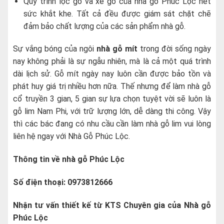
Quy trình lọc gỗ và xẻ gỗ của nhà gỗ Phúc Lộc hết
sức khắt khe. Tất cả đều được giám sát chặt chẽ
đảm bảo chất lượng của các sản phẩm nhà gỗ.
Sự vắng bóng của ngôi
nhà gỗ mít
trong đời sống ngày
nay không phải là sự ngẫu nhiên, mà là cả một quá trình
dài lịch sử. Gỗ mít ngày nay luôn cần được bảo tồn và
phát huy giá trị nhiều hơn nữa. Thế nhưng để làm nhà gỗ
cổ truyền 3 gian, 5 gian sự lựa chọn tuyệt vời sẽ luôn là
gỗ lim Nam Phi, với trữ lượng lớn, dễ dàng thi công. Vậy
thì các bác đang có nhu cầu cần làm nhà gỗ lim vui lòng
liên hệ ngay với Nhà Gỗ Phúc Lộc.
Thông tin về nhà gỗ Phúc Lộc
Số điện thoại: 0973812666
Nhận tư vấn thiết kế từ KTS Chuyên gia của Nhà gỗ
Phúc Lộc