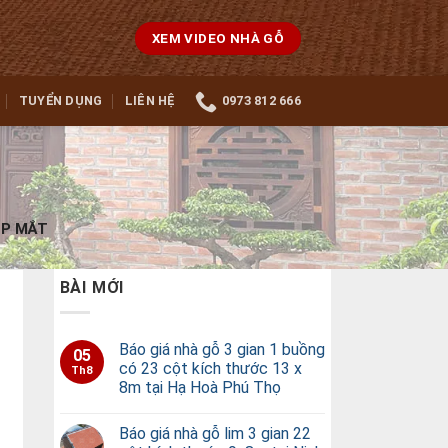
XEM VIDEO NHÀ GỖ
TUYỂN DỤNG
LIÊN HỆ
0973 812 666
ẸP MẮT
BÀI MỚI
Báo giá nhà gỗ 3 gian 1 buồng
05
có 23 cột kích thước 13 x
Th8
8m tại Hạ Hoà Phú Thọ
Báo giá nhà gỗ lim 3 gian 22