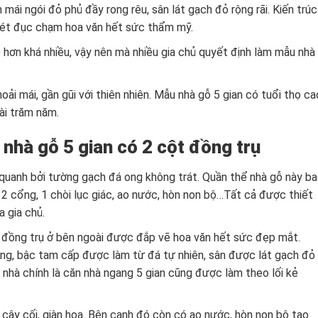
 mái ngói đỏ phủ đầy rong rêu, sân lát gạch đỏ rộng rãi. Kiến trúc
nét đục chạm hoa văn hết sức thẩm mỹ.
rẻ hơn khá nhiều, vậy nên mà nhiều gia chủ quyết định làm mẫu nhà
oải mái, gần gũi với thiên nhiên. Mẫu nhà gỗ 5 gian có tuổi thọ ca
ài trăm năm.
kế nhà gỗ 5 gian có 2 cột đồng trụ
quanh bởi tường gạch đá ong không trát. Quần thể nhà gỗ này b
 2 cổng, 1 chòi lục giác, ao nước, hòn non bộ…Tất cả được thiết
a gia chủ.
t đồng trụ ở bên ngoài được đắp vẽ hoa văn hết sức đẹp mắt.
ng, bậc tam cấp được làm từ đá tự nhiên, sân được lát gạch đỏ
 nhà chính là căn nhà ngang 5 gian cũng được làm theo lối kẻ
 cây cối, giàn hoa. Bên cạnh đó còn có ao nước, hòn non bộ tạo