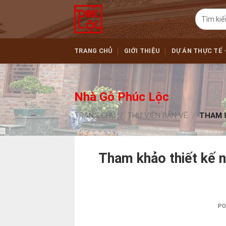
Skip
Tìm
to
kiếm:
content
TRANG CHỦ
GIỚI THIỆU
DỰ ÁN THỰC TẾ
Nhà Gỗ Phúc Lộc
TRANG CHỦ
/
THƯ VIỆN BẢN VẼ
/
THAM K
Tham khảo thiết kế n
PO