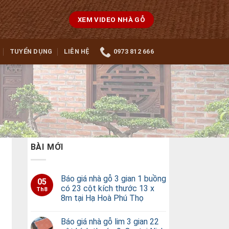
XEM VIDEO NHÀ GỖ
TUYỂN DỤNG
LIÊN HỆ
0973 812 666
BÀI MỚI
Báo giá nhà gỗ 3 gian 1 buồng
05
có 23 cột kích thước 13 x
Th8
8m tại Hạ Hoà Phú Thọ
Báo giá nhà gỗ lim 3 gian 22