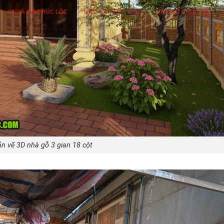
n vẽ 3D nhà gỗ 3 gian 18 cột