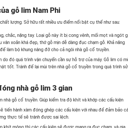
ủa gỗ lim Nam Phi
chất lượng. Sở hữu rất nhiều ưu điểm nổi bật cụ thể như sau:
g, chắc, nặng tay. Loại gỗ này ít bị cong vênh, mối mọt và ngót 
iều vân xoắn khá đẹp, thớ gỗ mịn dễ dàng đục chạm gỗ. Khả năng
 để làm bộ khung nâng đỡ cho cả ngôi nhà gỗ cổ truyền.
n do đó quá trình vận chuyển cần sự hỗ trợ của máy. Gỗ lim có m
ật tốt. Tránh để lại mùi trên nhà gỗ cổ truyền trong quá trình sử
đóng nhà gỗ lim 3 gian
 nhà gỗ cổ truyền. Giúp kiểm tra độ khít và khớp các cấu kiện
sẽ tiến hành xàm đóng ghép các cấu kiện với nhau để đảm bảo c
ựng thực tế sẽ tránh được sai lệch.
ắp khít mộng thì các cấu kiện sẽ được mang ra đục chạm, và gia