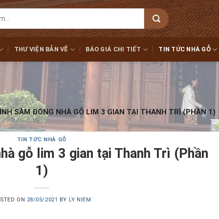
THƯ VIỆN BẢN VẼ
BÁO GIÁ CHI TIẾT
TIN TỨC NHÀ GỖ
NH SÀM ĐÓNG NHÀ GỖ LIM 3 GIAN TẠI THANH TRÌ (PHẦN 1)
TIN TỨC NHÀ GỖ
hà gỗ lim 3 gian tại Thanh Trì (Phần
1)
STED ON
28/05/2021
BY
LY NIEM