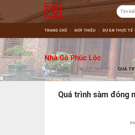
Skip
Tìm
to
kiếm:
content
TRANG CHỦ
GIỚI THIỆU
DỰ ÁN THỰC TẾ
Nhà Gỗ Phúc Lộc
TRANG CHỦ
/
TIN TỨC NHÀ GỖ
/
QUÁ TRÌ
Quá trình sàm đóng n
PO