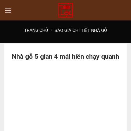
Skip
to
content
TRANG CHỦ
/
BÁO GIÁ CHI TIẾT NHÀ GỖ
Nhà gỗ 5 gian 4 mái hiên chạy quanh