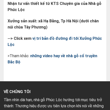
Nhận tư vấn thiết kế từ KTS Chuyên gia của Nhà gỗ
Phúc Lộc
Xưởng sản xuất: xã Hạ Bằng, Tp Hà Nội (dưới chân
núi chùa Tây Phương)
--> Click xem
vị trí bản đồ đường đi tới Xưởng Phúc
Lộc
>Tham khảo:
những video hay về nhà gỗ cổ truyền
Bắc Bộ
VỀ CHÚNG TÔI
Tầm nhìn dài hạn, nhà gỗ Phúc Lộc hướng tới mục tiêu trở
thành: Thương hiệu được ưu tiên lựa chọn khi nói về những