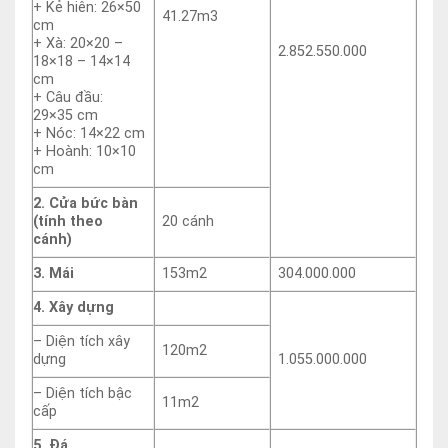
+ Kẻ hiên: 26×50
41.27m3
cm
+ Xà: 20×20 –
2.852.550.000
18×18 – 14×14
cm
+ Câu đầu:
29×35 cm
+ Nóc: 14×22 cm
+ Hoành: 10×10
cm
2. Cửa bức bàn
(tính theo
20 cánh
cánh)
3. Mái
153m2
304.000.000
4. Xây dựng
– Diện tích xây
120m2
dựng
1.055.000.000
– Diện tích bậc
11m2
cấp
5. Đá