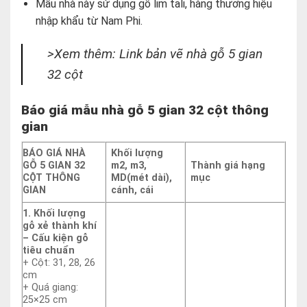
Mẫu nhà này sử dụng gỗ lim tali, hàng thương hiệu
nhập khẩu từ Nam Phi.
>Xem thêm: Link bản vẽ nhà gỗ 5 gian
32 cột
Báo giá mẫu nhà gỗ 5 gian 32 cột thông
gian
BÁO GIÁ NHÀ
Khối lượng
GỖ 5 GIAN 32
m2, m3,
Thành giá hạng
CỘT THÔNG
MD(mét dài),
mục
GIAN
cánh, cái
1. Khối lượng
gỗ xẻ thành khí
– Cấu kiện gỗ
tiêu chuẩn
+ Cột: 31, 28, 26
cm
+ Quá giang:
25×25 cm