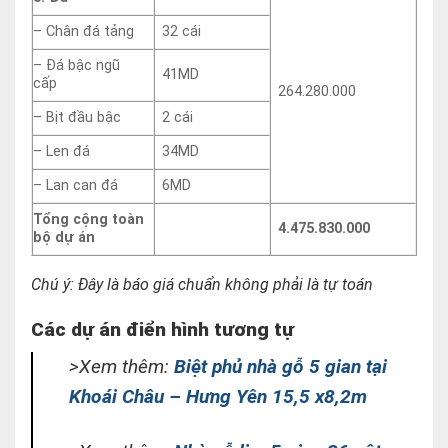
– Chân đá tảng
32 cái
– Đá bậc ngũ
41MD
cấp
264.280.000
– Bịt đầu bậc
2 cái
– Len đá
34MD
– Lan can đá
6MD
Tổng cộng toàn
4.475.830.000
bộ dự án
Chú ý: Đây là báo giá chuẩn không phải là tự toán
Các dự án điển hình tương tự
>Xem thêm:
Biệt phủ nhà gỗ 5 gian tại
Khoái Châu – Hưng Yên 15,5 x8,2m