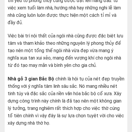
thì yếu tố phong thủy cũng được đặt lên hàng đầu. từ
việc xem tuổi làm nhà, hướng nhà hay những nghi lễ làm
nhà cũng luôn luôn được thực hiện một cách tỉ mỉ và
đầy đủ.
Việc bài trí nội thất của ngôi nhà cũng được đặc biệt lưu
tâm và tham khảo theo những nguyên lý phong thủy để
tạo nên một tổng thể ngôi nhà vừa đẹp vừa mang ý
nghĩa xua tan xui xẻo, mang đến vượng khí cho ngôi nhà
từ đó tạo may mắn và bình yên cho gia chủ.
Nhà gỗ 3 gian Bắc Bộ
chính là hội tụ của nét đẹp truyền
thống với ý nghĩa tâm linh sâu sắc. Nó mang nhiều nét
tinh túy và đặc sắc của nền văn hóa bắc bộ cổ xưa. Xây
dựng công trình này chính là đã tạo nên một không gian
lý tưởng, trang nghiêm rất thích hợp cho việc thờ cúng
tổ tiên chính vì vậy đây là sự lựa chọn tuyệt vời cho việc
xây dựng nhà thờ họ.