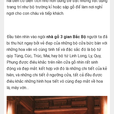
hai bên có diện tích nhỏ hơn dùng để đặt những vật dụng
trang trí như bộ trường kỉ hoặc sập gỗ để làm nơi nghỉ
ngơi cho con cháu và tiếp khách.
Đầu tiên nhìn vào ngôi
nhà gỗ 3 gian Bắc Bộ
người ta đã
bị thu hút ngay bởi vẻ đẹp của những bộ cửa bức bàn với
những hoa văn vô cùng tinh tế và đặc sắc đó là bộ tứ
qúy Tùng, Cúc, Trúc, Mai, hay bộ tứ Linh Long, Ly, Quy,
Phụng được điêu khắc trên nền cửa gỗ nhìn rất sinh
động và đẹp mắt. kết hợp với đó là những chi tiết của kẻ
hiên, và những chi tiết ở ngưỡng cửa, tất cả đều được
điêu khắc những hình họa tiết vô cùng đẹp mắt về hoa
lá, mây vờn…