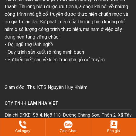
thành: Thương hiệu được ưu tiên lựa chọn khi nói về những
công trình nhà gỗ cổ truyền được thực hiện chuẩn mực và
có giá trị lâu dài. Sự phát triển của thương hiệu không chỉ
nằm ở số lượng công trình thực hiện, mà nằm ở việc xây
dựng nền tảng vững chắc:
- Đội ngũ thợ lành nghề
- Quy trình sản xuất rõ ràng minh bạch
- Sự hiểu biết sâu về kiến trúc nhà gỗ cổ truyền
Giám đốc: Ths. KTS Nguyễn Huy Khiêm
CTY TNHH LÀM NHÀ VIỆT
Địa chỉ DKKD: Số 4, Ngõ 118, Đường Chàng Sơn, Thôn 2, Xã Tây
Phương, Thành phố Hà Nội, Việt Nam
Gọi ngay
Zalo Chat
Báo giá
MST: 0104147085