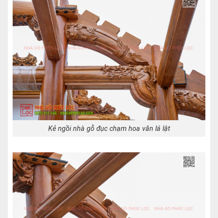
Kẻ ngồi nhà gỗ đục chạm hoa văn lá lật