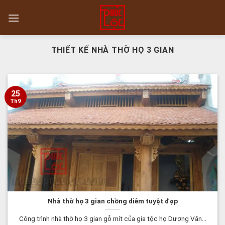
Skip
to
content
THIẾT KẾ NHÀ THỜ HỌ 3 GIAN
25
Th9
Nhà thờ họ 3 gian chồng diêm tuyệt đẹp
Công trình nhà thờ họ 3 gian gỗ mít của gia tộc họ Dương Văn...