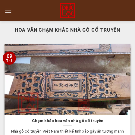
Skip
to
content
HOA VĂN CHẠM KHẮC NHÀ GỖ CỔ TRUYỀN
09
Th3
Chạm khắc hoa văn nhà gỗ cổ truyền
Nhà gỗ cổ truyền Việt Nam thiết kế tinh xảo gây ấn tượng mạnh