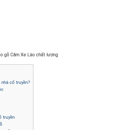
eo gỗ Căm Xe Lào chất lượng
 nhà cổ truyền?
ộc
ổ truyền
gỗ