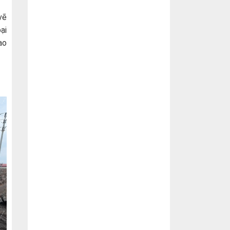
vẽ
ại
ạo