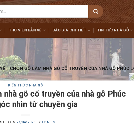
THƯ VIỆN BẢN VẼ
BÁO GIÁ CHI TIẾT
TIN TỨC NHÀ GỖ
UYẾT CHỌN GỖ LÀM NHÀ GỖ CỔ TRUYỀN CỦA NHÀ GỖ PHÚC L
KIẾN THỨC NHÀ GỖ
m nhà gỗ cổ truyền của nhà gỗ Phúc
óc nhìn từ chuyên gia
STED ON
27/04/2026
BY
LY NIEM