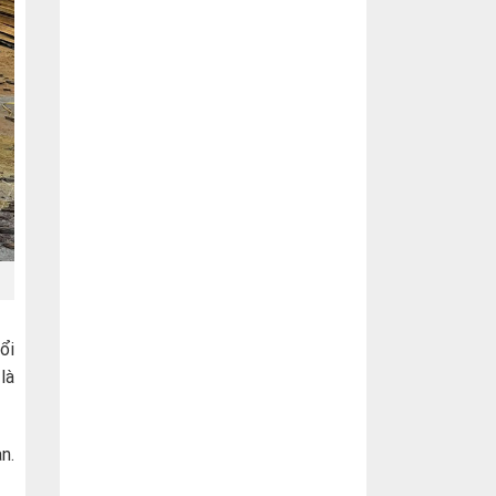
ổi
là
n.