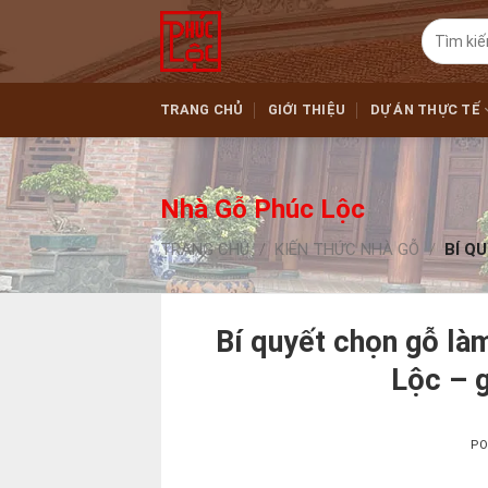
Skip
Tìm
to
kiếm:
content
TRANG CHỦ
GIỚI THIỆU
DỰ ÁN THỰC TẾ
Nhà Gỗ Phúc Lộc
TRANG CHỦ
/
KIẾN THỨC NHÀ GỖ
/
BÍ Q
Bí quyết chọn gỗ là
Lộc – g
PO