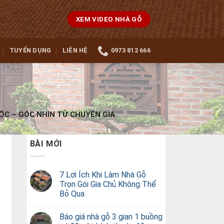
XEM VIDEO NHÀ GỖ
TUYỂN DỤNG
LIÊN HỆ
0973 812 666
ỘC – GÓC NHÌN TỪ CHUYÊN GIA
BÀI MỚI
7 Lợi Ích Khi Làm Nhà Gỗ
Trọn Gói Gia Chủ Không Thể
Bỏ Qua
Báo giá nhà gỗ 3 gian 1 buồng