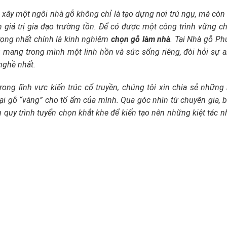
 xây một ngôi nhà gỗ không chỉ là tạo dựng nơi trú ngụ, mà còn 
 giá trị gia đạo trường tồn. Để có được một công trình vững ch
trọng nhất chính là kinh nghiệm
chọn gỗ làm nhà
. Tại Nhà gỗ Ph
u mang trong mình một linh hồn và sức sống riêng, đòi hỏi sự 
nghề nhất.
ong lĩnh vực kiến trúc cổ truyền, chúng tôi xin chia sẻ những 
ại gỗ “vàng” cho tổ ấm của mình. Qua góc nhìn từ chuyên gia, b
u quy trình tuyển chọn khắt khe để kiến tạo nên những kiệt tác n