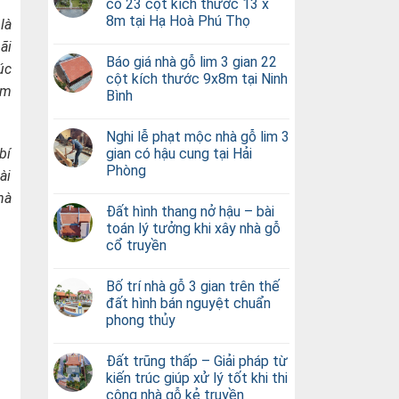
có 23 cột kích thước 13 x
8m tại Hạ Hoà Phú Thọ
là
ãi
Báo giá nhà gỗ lim 3 gian 22
úc
cột kích thước 9x8m tại Ninh
am
Bình
Nghi lễ phạt mộc nhà gỗ lim 3
gian có hậu cung tại Hải
bí
Phòng
ài
hà
Đất hình thang nở hậu – bài
toán lý tưởng khi xây nhà gỗ
cổ truyền
Bố trí nhà gỗ 3 gian trên thế
đất hình bán nguyệt chuẩn
phong thủy
Đất trũng thấp – Giải pháp từ
kiến trúc giúp xử lý tốt khi thi
công nhà gỗ kẻ truyền