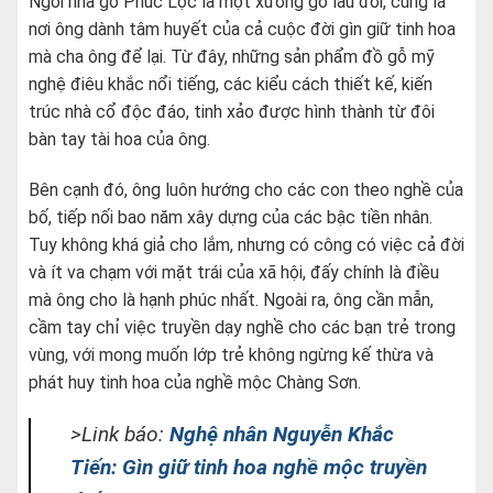
Ngôi nhà gỗ Phúc Lộc là một xưởng gỗ lâu đời, cũng là
nơi ông dành tâm huyết của cả cuộc đời gìn giữ tinh hoa
mà cha ông để lại. Từ đây, những sản phẩm đồ gỗ mỹ
nghệ điêu khắc nổi tiếng, các kiểu cách thiết kế, kiến
trúc nhà cổ độc đáo, tinh xảo được hình thành từ đôi
bàn tay tài hoa của ông.
Bên cạnh đó, ông luôn hướng cho các con theo nghề của
bố, tiếp nối bao năm xây dựng của các bậc tiền nhân.
Tuy không khá giả cho lắm, nhưng có công có việc cả đời
và ít va chạm với mặt trái của xã hội, đấy chính là điều
mà ông cho là hạnh phúc nhất. Ngoài ra, ông cần mẫn,
cầm tay chỉ việc truyền dạy nghề cho các bạn trẻ trong
vùng, với mong muốn lớp trẻ không ngừng kế thừa và
phát huy tinh hoa của nghề mộc Chàng Sơn.
>Link báo:
Nghệ nhân Nguyễn Khắc
Tiến: Gìn giữ tinh hoa nghề mộc truyền