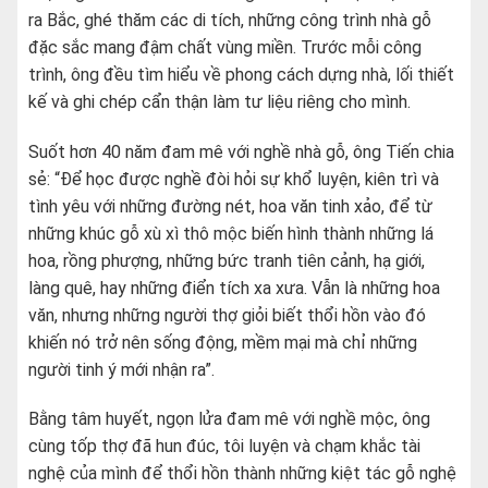
ra Bắc, ghé thăm các di tích, những công trình nhà gỗ
đặc sắc mang đậm chất vùng miền. Trước mỗi công
trình, ông đều tìm hiểu về phong cách dựng nhà, lối thiết
kế và ghi chép cẩn thận làm tư liệu riêng cho mình.
Suốt hơn 40 năm đam mê với nghề nhà gỗ, ông Tiến chia
sẻ: “Để học được nghề đòi hỏi sự khổ luyện, kiên trì và
tình yêu với những đường nét, hoa văn tinh xảo, để từ
những khúc gỗ xù xì thô mộc biến hình thành những lá
hoa, rồng phượng, những bức tranh tiên cảnh, hạ giới,
làng quê, hay những điển tích xa xưa. Vẫn là những hoa
văn, nhưng những người thợ giỏi biết thổi hồn vào đó
khiến nó trở nên sống động, mềm mại mà chỉ những
người tinh ý mới nhận ra”.
Bằng tâm huyết, ngọn lửa đam mê với nghề mộc, ông
cùng tốp thợ đã hun đúc, tôi luyện và chạm khắc tài
nghệ của mình để thổi hồn thành những kiệt tác gỗ nghệ