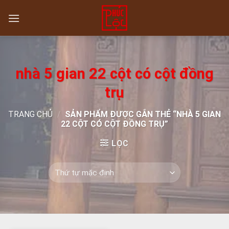
Skip
to
content
nhà 5 gian 22 cột có cột đồng
trụ
TRANG CHỦ
/
SẢN PHẨM ĐƯỢC GẮN THẺ “NHÀ 5 GIAN
22 CỘT CÓ CỘT ĐỒNG TRỤ”
LỌC