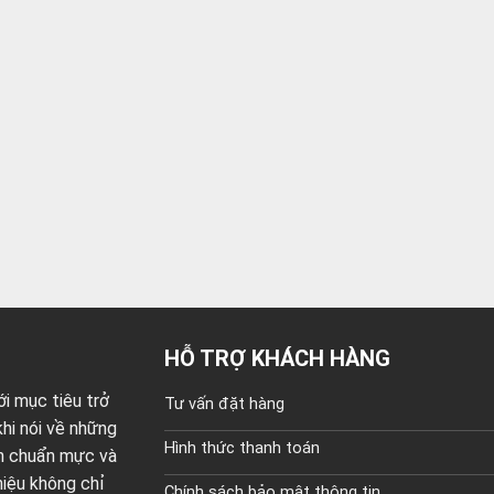
HỖ TRỢ KHÁCH HÀNG
i mục tiêu trở
Tư vấn đặt hàng
hi nói về những
Hình thức thanh toán
ện chuẩn mực và
 hiệu không chỉ
Chính sách bảo mật thông tin