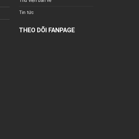
Thư viện bản vẽ
Tin tức
THEO DÕI FANPAGE