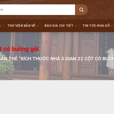
THƯ VIỆN BẢN VẼ
BÁO GIÁ CHI TIẾT
TIN TỨC NHÀ GỖ
t có buồng gói
N THẺ “KÍCH THƯỚC NHÀ 5 GIAN 22 CỘT CÓ BUỒ