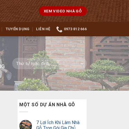
XEM VIDEO NHÀ GỖ
TUYỂN DỤNG
LIÊN HỆ
0973 812 666
NG
MỘT SỐ DỰ ÁN NHÀ GỖ
7 Lợi Ích Khi Làm Nhà
Gỗ Trọn Gói Gia Chủ