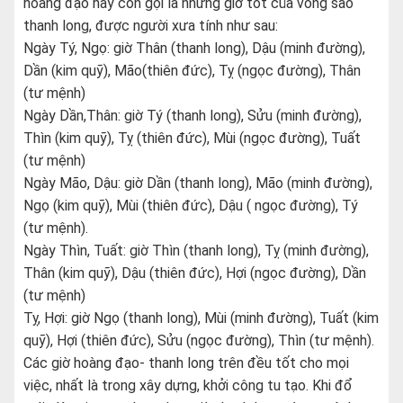
hoàng đạo hay còn gọi là những giờ tốt của vòng sao
thanh long, được người xưa tính như sau:
Ngày Tý, Ngọ: giờ Thân (thanh long), Dậu (minh đường),
Dần (kim quỹ), Mão(thiên đức), Tỵ (ngọc đường), Thân
(tư mệnh)
Ngày Dần,Thân: giờ Tý (thanh long), Sửu (minh đường),
Thìn (kim quỹ), Tỵ (thiên đức), Mùi (ngọc đường), Tuất
(tư mệnh)
Ngày Mão, Dậu: giờ Dần (thanh long), Mão (minh đường),
Ngọ (kim quỹ), Mùi (thiên đức), Dậu ( ngọc đường), Tý
(tư mệnh).
Ngày Thìn, Tuất: giờ Thìn (thanh long), Tỵ (minh đường),
Thân (kim quỹ), Dậu (thiên đức), Hợi (ngọc đường), Dần
(tư mệnh)
Tỵ, Hợi: giờ Ngọ (thanh long), Mùi (minh đường), Tuất (kim
quỹ), Hợi (thiên đức), Sửu (ngọc đường), Thìn (tư mệnh).
Các giờ hoàng đạo- thanh long trên đều tốt cho mọi
việc, nhất là trong xây dựng, khởi công tu tạo. Khi đổ