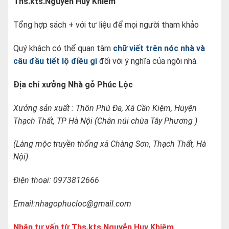
Ths.kts.Nguyễn Huy Khiêm
Tổng hợp sách + với tư liệu để mọi người tham khảo
Quý khách có thể quan tâm
chữ viết trên nóc nhà và
câu đầu tiết lộ điều gì
đối với ý nghĩa của ngôi nhà.
Địa chỉ xưởng Nhà gỗ Phúc Lộc
Xưởng sản xuất : Thôn Phú Đa, Xã Cần Kiệm, Huyện
Thạch Thất, TP Hà Nội (Chân núi chùa Tây Phương )
(Làng mộc truyền thống xã Chàng Sơn, Thạch Thất, Hà
Nội)
Điện thoại: 0973812666
Email:nhagophucloc@gmail.com
Nhận tư vấn từ Ths.kts Nguyễn Huy Khiêm