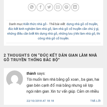
Danh mục
Kiến thức nhà gỗ
- Thẻ bài viết:
dựng nhà gỗ cổ truyền
,
đúc kết kinh nghiệm làm nhà gỗ
,
làm nhà gỗ cổ truyền cần chú ý gì
,
những điều cần biết khi dựng nhà gỗ
,
những lưu ý khi làm nhà gỗ
,
thi
công nhà gỗ cổ truyền
.
2 THOUGHTS ON “
ĐÚC KẾT DÂN GIAN LÀM NHÀ
GỖ TRUYỀN THỐNG BẮC BỘ
”
thành
says:
Tôi muốn làm nhà bằng gỗ xoan , ba gian, hai
gian bên cạnh đổ mái bằng nhưng sẽ lợp
ngói năm gian. Xin tư vấn giúp. Cảm ơn nhiều
22/10/2018 AT 18:18
TRẢ LỜI