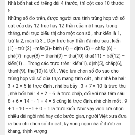
Nhà bốn hai: có trếng dài 4 thước, thì cột cao 10 thước
5.
Những số đo trên, được người xưa tính trùng hợp với số
cát của dãy 12 trục hay 12 thần của một ngày trong
tháng, mỗi trục biểu thị cho một con số , như kiến là 1,
trừ là 2, mãn là 3… Dãy trực hay thần đá như sau : kiến
(1) –trừ (2) –mãn(3)- bình (4) – định (5) – chấp (6) –
phá(7)- nguy(8) – thành(9) – thu(10) khai(11) – bế(12) –
kiến(1) … Trong các trực trên : kiến(1), định(5), chấp(6),
thanh(9), thu(10) là tốt . Việc lựa chọn số đo sao cho
trùng hợp với số của trực mang tính cát , như nhà ba hai :
3 + 2 = 5 là trực định , nhà ba bảy : 3 + 7 = 10 là trực thu
, nhà bốn hai : 4 + 2 = 6 là trực chấp, đối với nhà tám sáu :
8 + 6 = 14 –- 1 + 4 = 5 cũng là trực định, nhà chín mốt : 9
+ 1 =10 ––1 + 0 = 1 là trực kiến. Như vậy việc lựa chọn
chiều dài ngôi nhà hay các bước gian, người Việt xưa đưa
ra tiêu chí chọn số đo cát, kỳ vọng ngôi nhà ở được an
khang, thịnh vượng