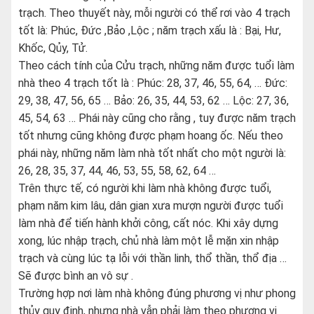
trạch. Theo thuyết này, mỗi người có thể rơi vào 4 trạch
tốt là: Phúc, Đức ,Bảo ,Lộc ; năm trạch xấu là : Bại, Hư,
Khốc, Qủy, Tử.
Theo cách tính của Cửu trạch, những năm được tuổi làm
nhà theo 4 trạch tốt là : Phúc: 28, 37, 46, 55, 64, … Đức:
29, 38, 47, 56, 65 … Bảo: 26, 35, 44, 53, 62 … Lộc: 27, 36,
45, 54, 63 … Phái này cũng cho rằng , tuy được năm trạch
tốt nhưng cũng không được phạm hoang ốc. Nếu theo
phái này, những năm làm nhà tốt nhất cho một người là:
26, 28, 35, 37, 44, 46, 53, 55, 58, 62, 64 …
Trên thực tế, có người khi làm nhà không được tuổi,
phạm năm kim lâu, dân gian xưa mượn người được tuổi
làm nhà để tiến hành khởi công, cất nóc. Khi xây dựng
xong, lúc nhập trạch, chủ nhà làm một lễ mặn xin nhập
trạch và cùng lúc tạ lỗi với thần linh, thổ thần, thổ địa …
Sẽ được bình an vô sự .
Trường hợp nơi làm nhà không đúng phương vị như phong
thủy quy định, nhưng nhà vẫn phải làm theo phương vị