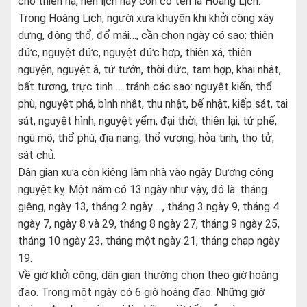
cho thiên hạ, nên lịch này còn có tên là Hoàng Lịch.
Trong Hoàng Lịch, người xưa khuyên khi khởi công xây
dựng, động thổ, đổ mái…, cần chọn ngày có sao: thiên
đức, nguyệt đức, nguyệt đức hợp, thiên xá, thiên
nguyện, nguyệt â, tứ tướn, thời đức, tam hợp, khai nhật,
bất tương, trực tinh … tránh các sao: nguyệt kiến, thổ
phù, nguyệt phá, bình nhật, thu nhật, bế nhật, kiếp sát, tai
sát, nguyệt hình, nguyệt yểm, đại thời, thiên lại, tứ phế,
ngũ mộ, thổ phù, địa nang, thổ vượng, hỏa tinh, thọ tử,
sát chủ.
Dân gian xưa còn kiêng làm nhà vào ngày Dương công
nguyệt kỵ. Một năm có 13 ngày như vậy, đó là: tháng
giêng, ngày 13, tháng 2 ngày …, tháng 3 ngày 9, tháng 4
ngày 7, ngày 8 và 29, tháng 8 ngày 27, tháng 9 ngày 25,
tháng 10 ngày 23, tháng một ngày 21, tháng chạp ngày
19.
Về giờ khởi công, dân gian thường chọn theo giờ hoàng
đạo. Trong một ngày có 6 giờ hoàng đạo. Những giờ