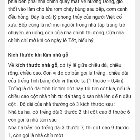
phía bên phải nhà chính quay mặt về hướng Đông, gió
thổi vào làm cho lửa rơm cháy bùng sau bếp, cơm canh
đều hỏng. Đây là cái lý phong thủy của người Việt cổ
xưa. Bếp cũng là nơi mọi người trong nhà tập trung trò
chuyện, ăn uống, còn cửa nhà chính thì đóng. Cửa nhà
chính chỉ mở khi có ngày lễ Tết, hiếu hỷ.
Kích thước khi làm nhà gỗ
Về
kích thước nhà gỗ
, có tỷ lệ giữa chiều dài, chiều
rộng, chiều cao, đơn vị đo cơ bản gọi là trếng , chiều dài
của trếng tính bằng đơn vị thước ta (1 thước = 0,4m).
Trếng là độ dài tính từ tim cột này tới tim cột kia, nếu là
chiều cao cột nhà tính từ đá tảng ở sàn nhà lên đế n đầu
cột . Độ dài của nhà thường có 3 kích thước sau :
Nhà ba hai: có trếng dài 3 thước 2 thì cột cao 8 thước 6
còn gọi là nhà tám sáu.
Nhà ba bảy: có trếng dài 3 thước 7, thì cột cao 9 thước
1, còn gọi là nhà chín một.