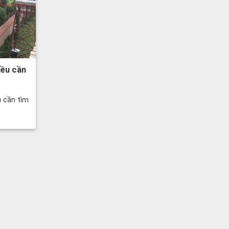
iều cần
ủ cần tìm