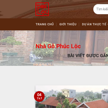
Skip
Tìm
to
kiếm:
content
TRANG CHỦ
GIỚI THIỆU
DỰ ÁN THỰC TẾ
Nhà Gỗ Phúc Lộc
TRANG CHỦ
/
BÀI VIẾT ĐƯỢC GẮ
04
Th7