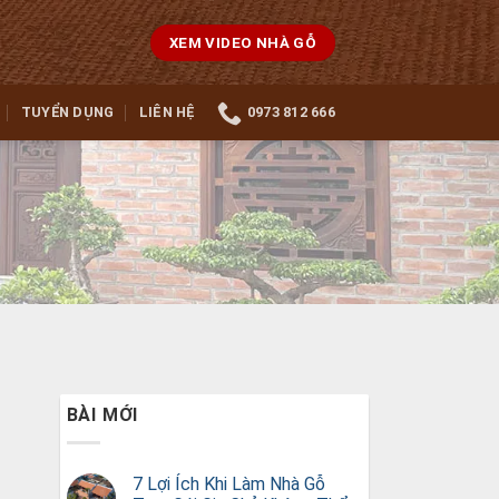
XEM VIDEO NHÀ GỖ
TUYỂN DỤNG
LIÊN HỆ
0973 812 666
BÀI MỚI
7 Lợi Ích Khi Làm Nhà Gỗ