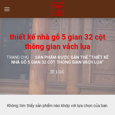
Skip
to
content
thiết kế nhà gỗ 5 gian 32 cột
thông gian vách lụa
TRANG CHỦ
/
SẢN PHẨM ĐƯỢC GẮN THẺ “THIẾT KẾ
NHÀ GỖ 5 GIAN 32 CỘT THÔNG GIAN VÁCH LỤA”
LỌC
Không tìm thấy sản phẩm nào khớp với lựa chọn của bạn.